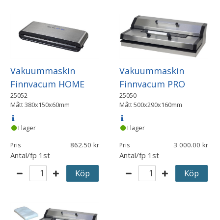
Vakuummaskin
Vakuummaskin
Finnvacum HOME
Finnvacum PRO
25052
25050
Mått
380x150x60mm
Mått
500x290x160mm
I lager
I lager
862.50
3 000.00
Pris
Pris
Antal/fp
1st
Antal/fp
1st
Köp
Köp