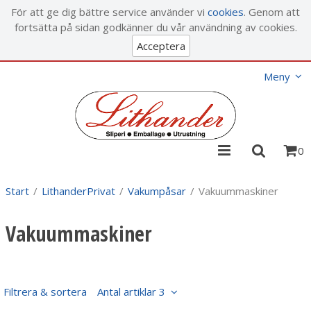
Visa varukorgen
Till kassan
För att ge dig bättre service använder vi
cookies
. Genom att
fortsätta på sidan godkänner du vår användning av cookies.
Acceptera
Meny
0
Start
/
LithanderPrivat
/
Vakumpåsar
/
Vakuummaskiner
Vakuummaskiner
Filtrera & sortera
Antal artiklar 3