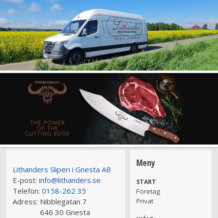
Meny
Lithanders Sliperi i Gnesta AB
E-post:
info@lithanders.se
START
Telefon:
0158-262 35
Företag
Adress:
Nibblegatan 7
Privat
646 30 Gnesta