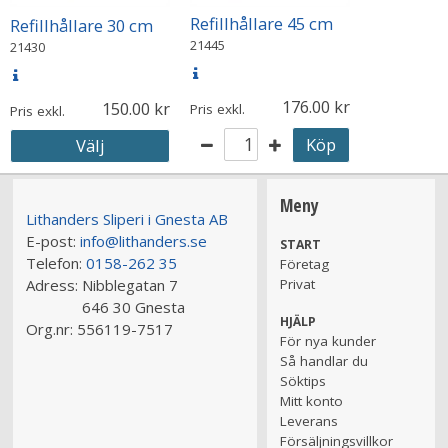
Refillhållare 45 cm
Refillhållare 30 cm
21445
21430
176.00
150.00
Pris exkl.
Pris exkl.
Köp
Välj
Meny
Lithanders Sliperi i Gnesta AB
E-post:
info@lithanders.se
START
Telefon:
0158-262 35
Företag
Adress:
Nibblegatan 7
Privat
646 30 Gnesta
HJÄLP
Org.nr:
556119-7517
För nya kunder
Så handlar du
Söktips
Mitt konto
Leverans
Försäljningsvillkor