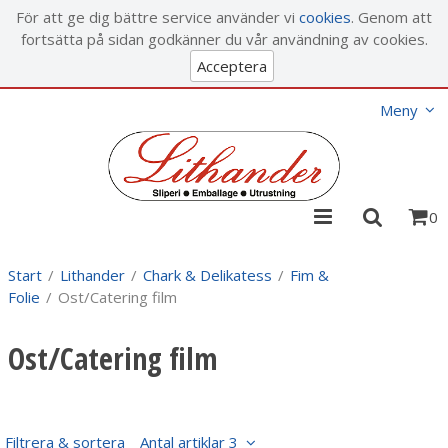
Visa varukorgen
Till kassan
För att ge dig bättre service använder vi
cookies
. Genom att
fortsätta på sidan godkänner du vår användning av cookies.
Acceptera
Meny
0
Start
/
Lithander
/
Chark & Delikatess
/
Fim &
Folie
/
Ost/Catering film
Ost/Catering film
Filtrera & sortera
Antal artiklar 3