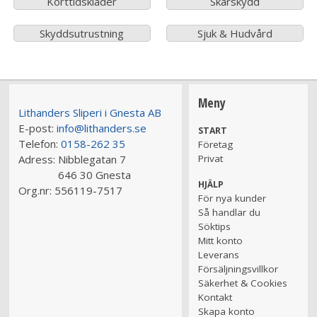
Korttidskläder
Skärskydd
Skyddsutrustning
Sjuk & Hudvård
Meny
Lithanders Sliperi i Gnesta AB
E-post:
info@lithanders.se
START
Telefon:
0158-262 35
Företag
Adress:
Nibblegatan 7
Privat
646 30 Gnesta
HJÄLP
Org.nr:
556119-7517
För nya kunder
Så handlar du
Söktips
Mitt konto
Leverans
Försäljningsvillkor
Säkerhet & Cookies
Kontakt
Skapa konto