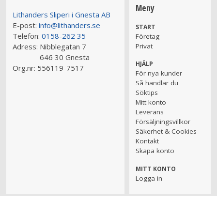
Meny
Lithanders Sliperi i Gnesta AB
E-post:
info@lithanders.se
START
Telefon:
0158-262 35
Företag
Adress:
Nibblegatan 7
Privat
646 30 Gnesta
HJÄLP
Org.nr:
556119-7517
För nya kunder
Så handlar du
Söktips
Mitt konto
Leverans
Försäljningsvillkor
Säkerhet & Cookies
Kontakt
Skapa konto
MITT KONTO
Logga in