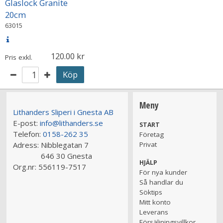
Glaslock Granite
20cm
63015
120.00
Pris exkl.
Köp
Meny
Lithanders Sliperi i Gnesta AB
E-post:
info@lithanders.se
START
Telefon:
0158-262 35
Företag
Adress:
Nibblegatan 7
Privat
646 30 Gnesta
HJÄLP
Org.nr:
556119-7517
För nya kunder
Så handlar du
Söktips
Mitt konto
Leverans
Försäljningsvillkor