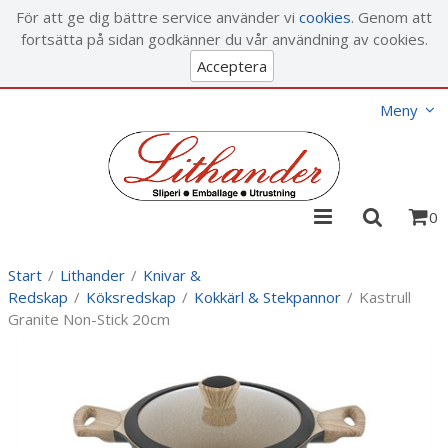
Visa varukorgen
Till kassan
För att ge dig bättre service använder vi
cookies
. Genom att
fortsätta på sidan godkänner du vår användning av cookies.
Acceptera
Meny
0
Start
/
Lithander
/
Knivar &
Redskap
/
Köksredskap
/
Kokkärl & Stekpannor
/
Kastrull
Granite Non-Stick 20cm