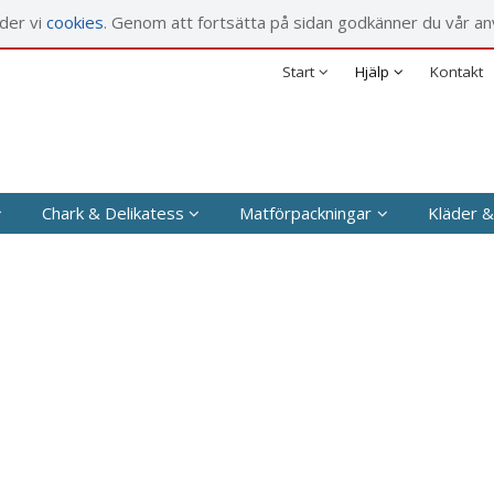
rodukten har lagts i din varukorg
nder vi
cookies
. Genom att fortsätta på sidan godkänner du vår an
Försäljningsvillkor
Företag
Säkerhet & Cookies
Privat
Start
Hjälp
Kontakt
Chark & Delikatess
Matförpackningar
Kläder &