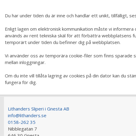
Du har under tiden du är inne och handlar ett unikt, tillfälligt,
Enligt lagen om elektronisk kommunikation måste vi informera di
används av rent tekniska skäl för att förbättra webbplatsens f
temporärt under tiden du befinner dig på webbplatsen.
Vi använder oss av temporära cookie-filer som finns sparade så
mellan inloggningar.
Om du inte vill tillåta lagring av cookies på din dator kan du s
fungera för dig.
Lithanders Sliperi i Gnesta AB
info@lithanders.se
0158-262 35
Nibblegatan 7
646 30 Gnesta