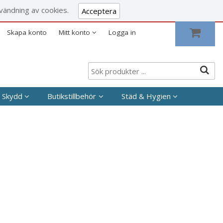
Visa varukorgen
Till kassan
vändning av cookies.
Acceptera
Skapa konto
Mitt konto
Logga in
 Skydd
Butikstillbehör
Städ & Hygien