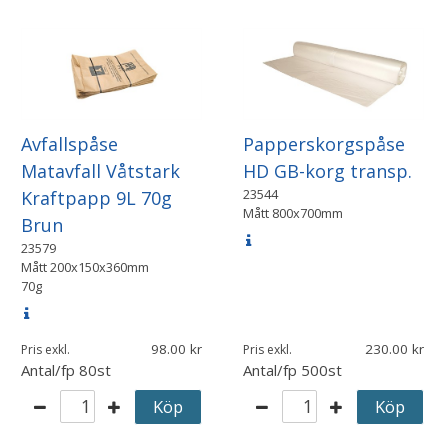
Avfallspåse
Papperskorgspåse
Matavfall Våtstark
HD GB-korg transp.
23544
Kraftpapp 9L 70g
Mått
800x700mm
Brun
23579
Mått
200x150x360mm
70g
98.00
230.00
Pris exkl.
Pris exkl.
Antal/fp
80st
Antal/fp
500st
Köp
Köp