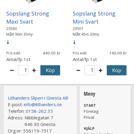
Sopslang Strong
Sopslang Strong
Maxi Svart
Mini Svart
23560
23561
Mått
90m 35my
Mått
45m 30my
440.00
140.00
Pris exkl.
Pris exkl.
Antal/fp
1st
Antal/fp
1st
Köp
Köp
Meny
Lithanders Sliperi i Gnesta AB
E-post:
info@lithanders.se
START
Telefon:
0158-262 35
Företag
Adress:
Nibblegatan 7
Privat
646 30 Gnesta
HJÄLP
Org.nr:
556119-7517