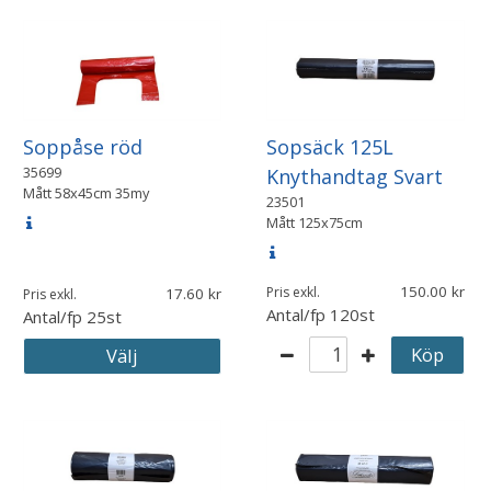
Soppåse röd
Sopsäck 125L
35699
Knythandtag Svart
Mått
58x45cm 35my
23501
Mått
125x75cm
150.00
Pris exkl.
17.60
Pris exkl.
Antal/fp
120st
Antal/fp
25st
Köp
Välj