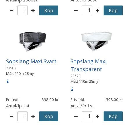
Köp
Köp
Sopslang Maxi Svart
Sopslang Maxi
23503
Transparent
Mått
110m 28my
23523
Mått
110m 28my
398.00
398.00
Pris exkl.
Pris exkl.
Antal/fp
1st
Antal/fp
1st
Köp
Köp