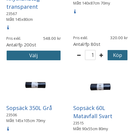
Mått
140x87cm 70my
transparent
23567
Mått
145x80cm
320.00
Pris exkl.
548.00
Pris exkl.
Antal/fp
80st
Antal/fp
200st
Köp
Välj
Sopsäck 350L Grå
Sopsäck 60L
23506
Matavfall Svart
Mått
145x105cm 70my
23515
Mått
90x55cm 80my