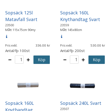
Sopsäck 125l
Sopsäck 160L
Matavfall Svart
Knythandtag Svart
23500
23559
Mått
115x75cm 90my
Mått
145x80cm
336.00
530.00
Pris exkl.
Pris exkl.
Antal/fp
100st
Antal/fp
200st
Köp
Köp
Sopsäck 160L
Sopsäck 240L Svart
23507
Knythandtag