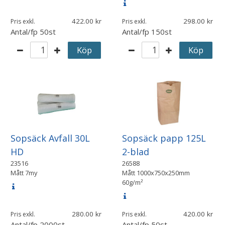
422.00
298.00
Pris exkl.
Pris exkl.
Antal/fp
50st
Antal/fp
150st
Köp
Köp
Sopsäck Avfall 30L
Sopsäck papp 125L
HD
2-blad
23516
26588
Mått
7my
Mått
1000x750x250mm
60g/m²
280.00
420.00
Pris exkl.
Pris exkl.
Antal/fp
2000st
Antal/fp
50st