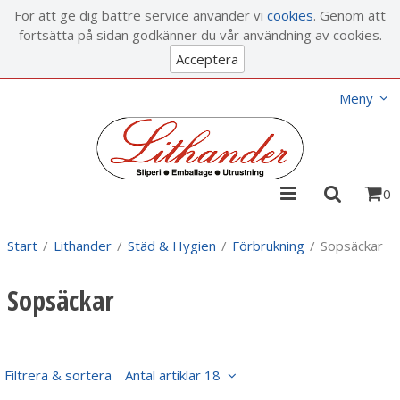
Visa varukorgen
Till kassan
För att ge dig bättre service använder vi
cookies
. Genom att
fortsätta på sidan godkänner du vår användning av cookies.
Acceptera
Meny
0
Start
/
Lithander
/
Städ & Hygien
/
Förbrukning
/
Sopsäckar
Sopsäckar
Filtrera & sortera
Antal artiklar 18