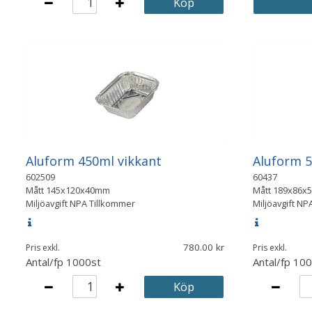
Köp
Aluform 450ml vikkant
Aluform 5
602509
60437
Mått
145x120x40mm
Mått
189x86x
Miljöavgift NPA Tillkommer
Miljöavgift NP
780.00
Pris exkl.
Pris exkl.
Antal/fp
1000st
Antal/fp
100
Köp