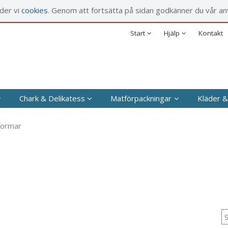
rodukten har lagts i din varukorg
nder vi
cookies
. Genom att fortsätta på sidan godkänner du vår an
Försäljningsvillkor
Företag
Säkerhet & Cookies
Privat
Start
Hjälp
Kontakt
Chark & Delikatess
Matförpackningar
Kläder &
formar