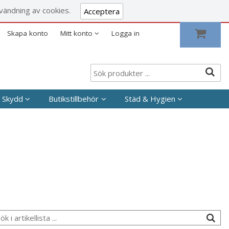
Visa varukorgen
Till kassan
vändning av cookies.
Acceptera
Skapa konto
Mitt konto
Logga in
 Skydd
Butikstillbehör
Städ & Hygien