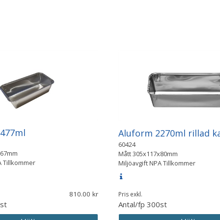
1477ml
Aluform 2270ml rillad k
60424
x67mm
Mått
305x117x80mm
A Tillkommer
Miljöavgift NPA Tillkommer
810.00
Pris exkl.
st
Antal/fp
300st