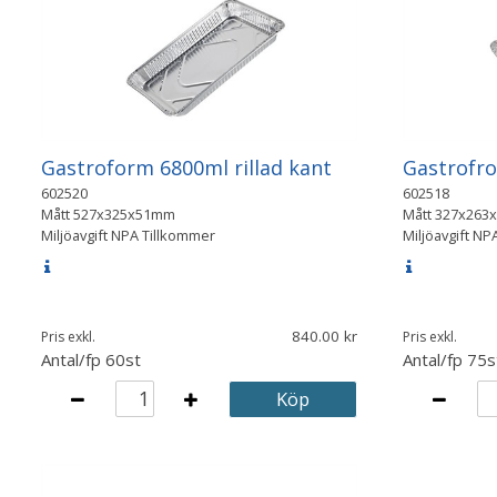
Gastroform 6800ml rillad kant
Gastrofro
602520
602518
Mått
527x325x51mm
Mått
327x263
Miljöavgift NPA Tillkommer
Miljöavgift NP
840.00
Pris exkl.
Pris exkl.
Antal/fp
60st
Antal/fp
75s
Köp