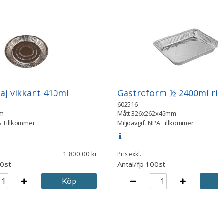
aj vikkant 410ml
Gastroform ½ 2400ml ri
602516
m
Mått
326x262x46mm
A Tillkommer
Miljöavgift NPA Tillkommer
1 800.00
Pris exkl.
0st
Antal/fp
100st
Köp