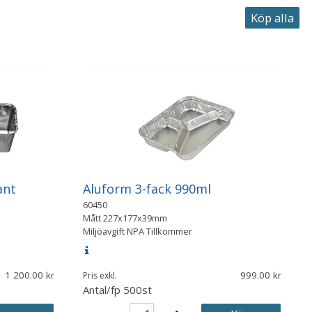
ant
Aluform 3-fack 990ml
60450
Mått
227x177x39mm
Miljöavgift NPA Tillkommer
1 200.00
999.00
Pris exkl.
Antal/fp
500st