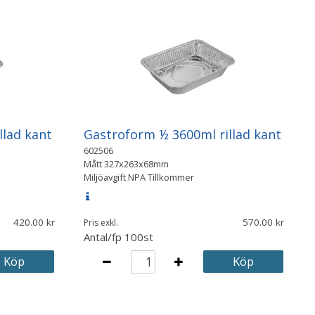
llad kant
Gastroform ½ 3600ml rillad kant
602506
Mått
327x263x68mm
Miljöavgift NPA Tillkommer
420.00
570.00
Pris exkl.
Antal/fp
100st
Köp
Köp