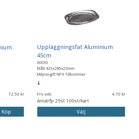
Uppläggningsfat Aluminium
nium
45cm
60036
Mått
425x285x23mm
Miljöavgift NPA Tillkommer
72.50
4.70
Pris exkl.
Antal/fp
25st 100st/kart
Köp
Välj