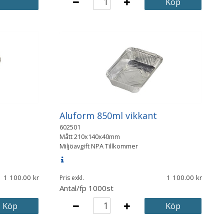
Köp
Aluform 850ml vikkant
602501
Mått
210x140x40mm
Miljöavgift NPA Tillkommer
1 100.00
1 100.00
Pris exkl.
Antal/fp
1000st
Köp
Köp