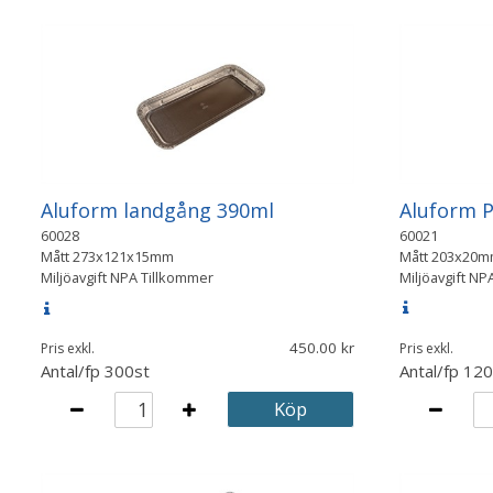
Aluform P
Aluform landgång 390ml
60021
60028
Mått
203x20m
Mått
273x121x15mm
Miljöavgift NP
Miljöavgift NPA Tillkommer
450.00
Pris exkl.
Pris exkl.
Antal/fp
300st
Antal/fp
120
Köp