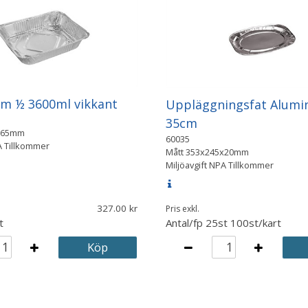
m ½ 3600ml vikkant
Uppläggningsfat Alumi
35cm
x65mm
60035
A Tillkommer
Mått
353x245x20mm
Miljöavgift NPA Tillkommer
327.00
Pris exkl.
t
Antal/fp
25st 100st/kart
Köp