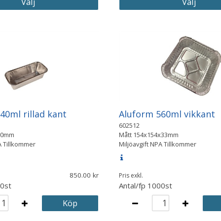
Välj
Välj
40ml rillad kant
Aluform 560ml vikkant
602512
50mm
Mått
154x154x33mm
A Tillkommer
Miljöavgift NPA Tillkommer
850.00
Pris exkl.
0st
Antal/fp
1000st
Köp