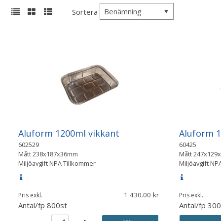
Benämning
Sortera
Aluform 1200ml vikkant
Aluform 
602529
60425
Mått
238x187x36mm
Mått
247x129
Miljöavgift NPA Tillkommer
Miljöavgift NP
1 430.00
Pris exkl.
Pris exkl.
Antal/fp
800st
Antal/fp
300