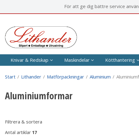
P
För att ge dig bättre service anvä
Knivar & Redskap
Maskindelar
Kötthantering
Start
/
Lithander
/
Matförpackningar
/
Aluminium
/
Aluminium
Aluminiumformar
Filtrera & sortera
Antal artiklar
17