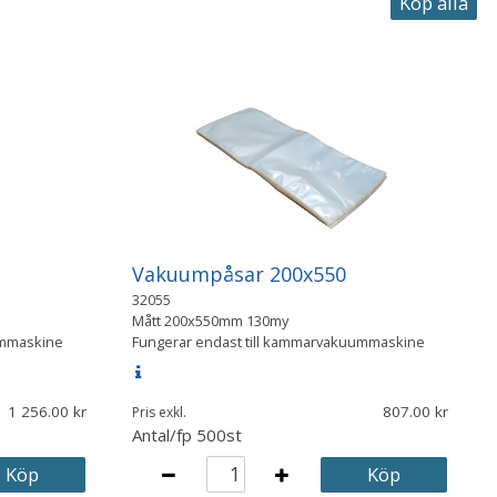
Vakuumpåsar 200x550
32055
Mått
200x550mm 130my
ummaskine
Fungerar endast till kammarvakuummaskine
1 256.00
807.00
Pris exkl.
Antal/fp
500st
Köp
Köp