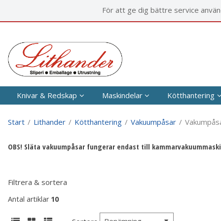
P
För att ge dig bättre service anvä
Knivar & Redskap
Maskindelar
Kötthantering
Start
/
Lithander
/
Kötthantering
/
Vakuumpåsar
/
Vakumpås
OBS! Släta vakuumpåsar fungerar endast till kammarvakuummaski
Filtrera & sortera
Antal artiklar
10
Benämning