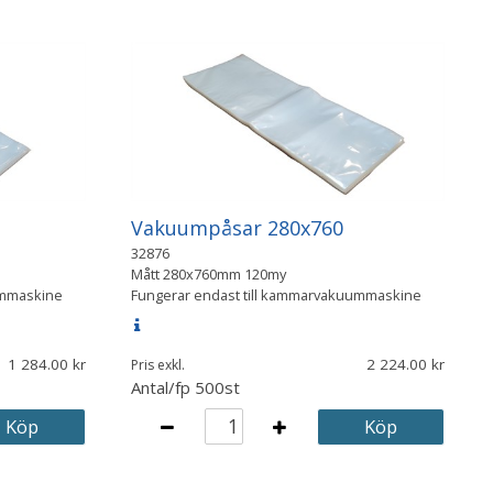
Vakuumpåsar 280x760
32876
Mått
280x760mm 120my
ummaskine
Fungerar endast till kammarvakuummaskine
1 284.00
2 224.00
Pris exkl.
Antal/fp
500st
Köp
Köp