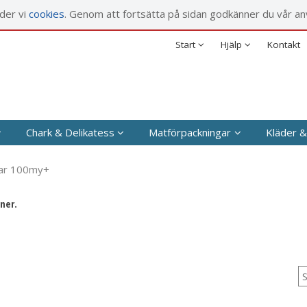
rodukten har lagts i din varukorg
nder vi
cookies
. Genom att fortsätta på sidan godkänner du vår an
Försäljningsvillkor
Företag
Säkerhet & Cookies
Privat
Start
Hjälp
Kontakt
Chark & Delikatess
Matförpackningar
Kläder &
ar 100my+
ner.