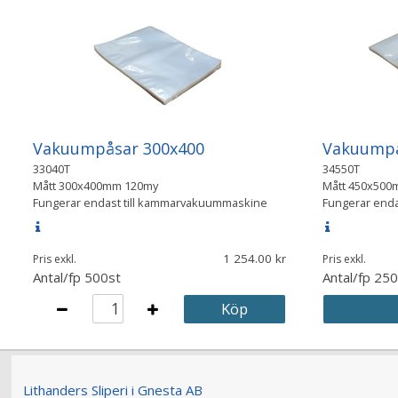
Vakuumpåsar 300x400
Vakuumpå
33040T
34550T
Mått
300x400mm 120my
Mått
450x500
Fungerar endast till kammarvakuummaskine
Fungerar end
1 254.00
Pris exkl.
Pris exkl.
Antal/fp
500st
Antal/fp
250
Köp
Lithanders Sliperi i Gnesta AB