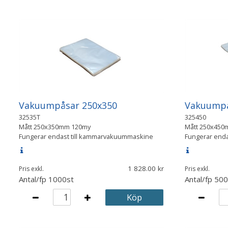
Vakuumpåsar 250x350
Vakuumpå
32535T
325450
Mått
250x350mm 120my
Mått
250x450
Fungerar endast till kammarvakuummaskine
Fungerar end
1 828.00
Pris exkl.
Pris exkl.
Antal/fp
1000st
Antal/fp
500
Köp