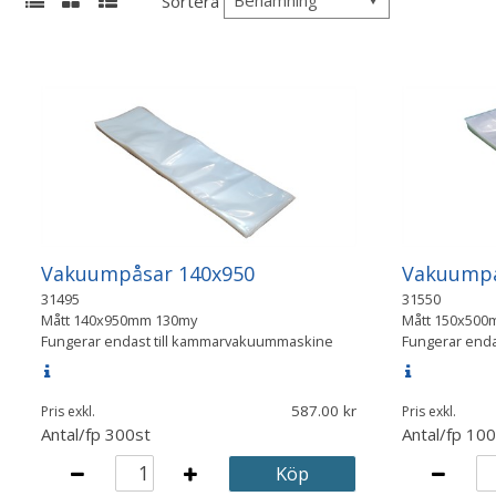
Sortera
Vakuumpåsar 140x950
Vakuumpå
31495
31550
Mått
140x950mm 130my
Mått
150x500
Fungerar endast till kammarvakuummaskine
Fungerar end
587.00
Pris exkl.
Pris exkl.
Antal/fp
300st
Antal/fp
100
Köp