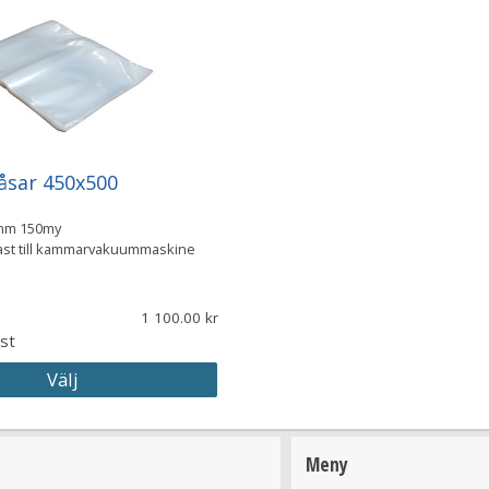
sar 450x500
mm 150my
ast till kammarvakuummaskine
1 100.00
st
Välj
Meny