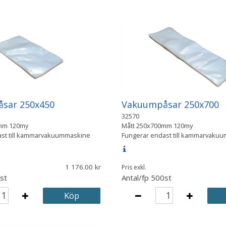
sar 250x450
Vakuumpåsar 250x700
32570
mm 120my
Mått
250x700mm 120my
ast till kammarvakuummaskine
Fungerar endast till kammarvaku
1 176.00
Pris exkl.
st
Antal/fp
500st
Köp