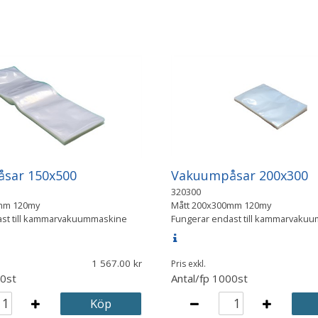
sar 150x500
Vakuumpåsar 200x300
320300
mm 120my
Mått
200x300mm 120my
ast till kammarvakuummaskine
Fungerar endast till kammarvaku
1 567.00
Pris exkl.
0st
Antal/fp
1000st
Köp