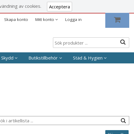
Visa varukorgen
Till kassan
vändning av cookies.
Acceptera
Skapa konto
Mitt konto
Logga in
 Skydd
Butikstillbehör
Städ & Hygien